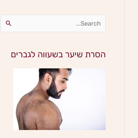
S
e
a
הסרת שיער בשעווה לגברים
r
c
h
f
o
r
: